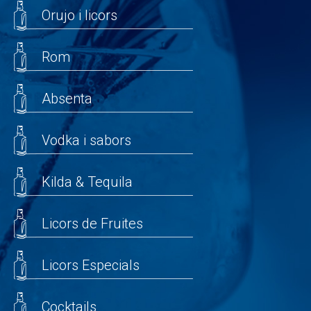
Orujo i licors
Rom
Absenta
Vodka i sabors
Kilda & Tequila
Licors de Fruites
Licors Especials
Cocktails