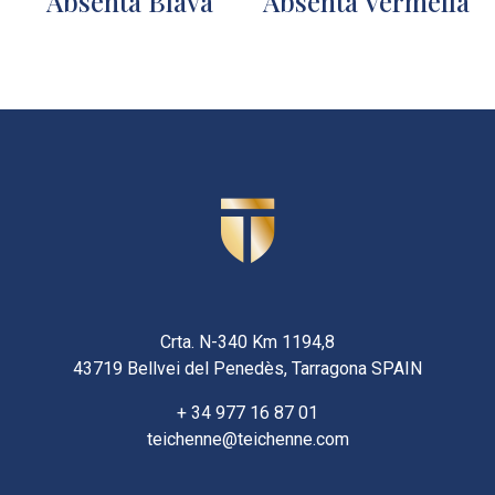
Absenta Blava
Absenta Vermella
Crta. N-340 Km 1194,8
43719 Bellvei del Penedès, Tarragona SPAIN
+ 34 977 16 87 01
teichenne@teichenne.com