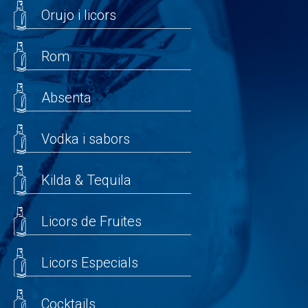
Orujo i licors
Rom
Absenta
Vodka i sabors
Kilda & Tequila
Licors de Fruites
Licors Especials
Cocktails