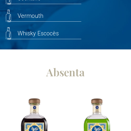
Vermouth
Whisky Escocès
Absenta