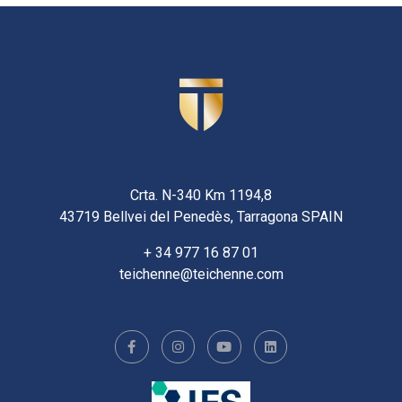
Crta. N-340 Km 1194,8
43719 Bellvei del Penedès, Tarragona SPAIN
+ 34 977 16 87 01
teichenne@teichenne.com