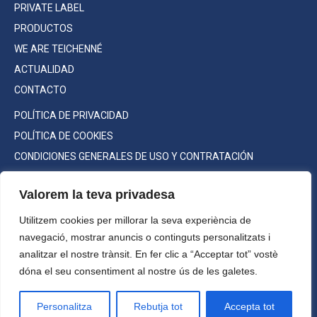
PRIVATE LABEL
PRODUCTOS
WE ARE TEICHENNÉ
ACTUALIDAD
CONTACTO
POLÍTICA DE PRIVACIDAD
POLÍTICA DE COOKIES
CONDICIONES GENERALES DE USO Y CONTRATACIÓN
Valorem la teva privadesa
Utilitzem cookies per millorar la seva experiència de
Consumo responsable
navegació, mostrar anuncis o continguts personalitzats i
©2022 Teichenné S.A. Todos los
analitzar el nostre trànsit. En fer clic a “Acceptar tot” vostè
derechos reservados.
dóna el seu consentiment al nostre ús de les galetes.
Máxima graduación a la venta:
Alc. 70% vol.
Personalitza
Rebutja tot
Accepta tot