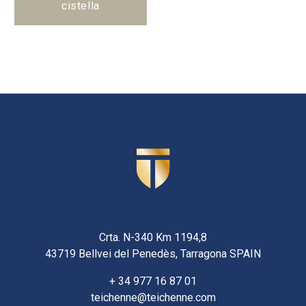
cistella
Crta. N-340 Km 1194,8
43719 Bellvei del Penedès, Tarragona SPAIN
+ 34 977 16 87 01
teichenne@teichenne.com