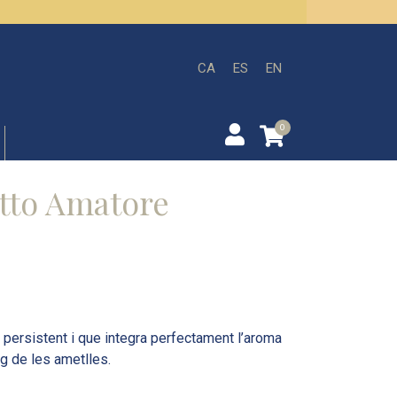
CA
ES
EN
0
tto Amatore
 persistent i que integra perfectament l’aroma
g de les ametlles.