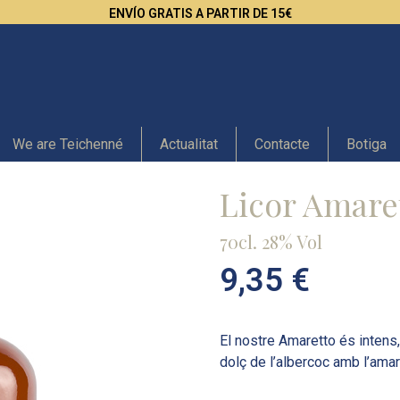
ENVÍO GRATIS A PARTIR DE 15€
We are Teichenné
Actualitat
Contacte
Botiga
Licor Amare
70cl. 28% Vol
9,35
€
El nostre Amaretto és intens,
dolç de l’albercoc amb l’amar