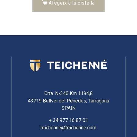
Afegeix a la cistella
Crta. N-340 Km 1194,8
43719 Bellvei del Penedès, Tarragona
SPAIN
+ 34 977 16 87 01
teichenne@teichenne.com