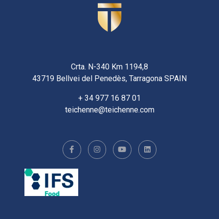
Crta. N-340 Km 1194,8
43719 Bellvei del Penedès, Tarragona SPAIN
+ 34 977 16 87 01
teichenne@teichenne.com