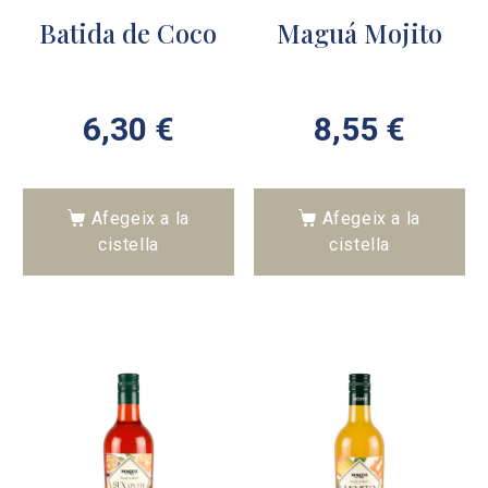
Batida de Coco
Maguá Mojito
6,30
€
8,55
€
Afegeix a la
Afegeix a la
cistella
cistella