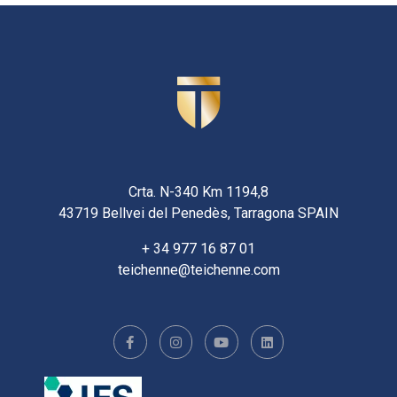
Crta. N-340 Km 1194,8
43719 Bellvei del Penedès, Tarragona SPAIN
+ 34 977 16 87 01
teichenne@teichenne.com