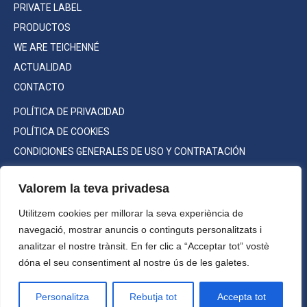
PRIVATE LABEL
PRODUCTOS
WE ARE TEICHENNÉ
ACTUALIDAD
CONTACTO
POLÍTICA DE PRIVACIDAD
POLÍTICA DE COOKIES
CONDICIONES GENERALES DE USO Y CONTRATACIÓN
Valorem la teva privadesa
Utilitzem cookies per millorar la seva experiència de
Consumo responsable
navegació, mostrar anuncis o continguts personalitzats i
©2022 Teichenné S.A. Todos los
analitzar el nostre trànsit. En fer clic a “Acceptar tot” vostè
derechos reservados.
dóna el seu consentiment al nostre ús de les galetes.
Máxima graduación a la venta:
Alc. 70% vol.
Personalitza
Rebutja tot
Accepta tot