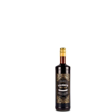
Whisky
V