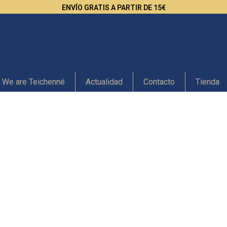
ENVÍO GRATIS A PARTIR DE 15€
We are Teichenné
Actualidad
Contacto
Tienda
inebra
Ron
in Alcohol
Orujo
ocktails
Licoreras Teichenn
bsenta
Tequila