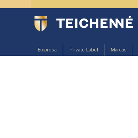
Empresa
Private Label
Marcas
Ginebra Premium
G
Licores Ultrapremium
S
Concentrados
C
Petacas
A