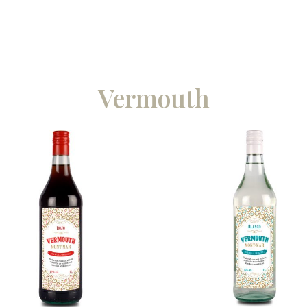
ermouth
Sangrías
Vermouth