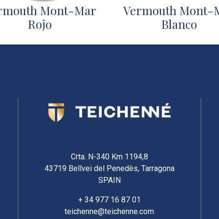
rmouth Mont-Mar
Vermouth Mont-
Rojo
Blanco
Crta. N-340 Km 1194,8
43719 Bellvei del Penedès, Tarragona
SPAIN
+ 34 977 16 87 01
teichenne@teichenne.com