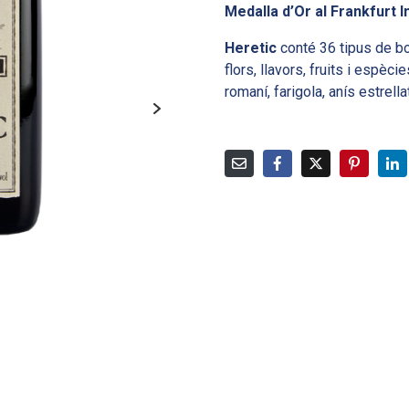
Medalla d’Or al Frankfurt I
Heretic
conté 36 tipus de bo
flors, llavors, fruits i espè
romaní, farigola, anís estrellat