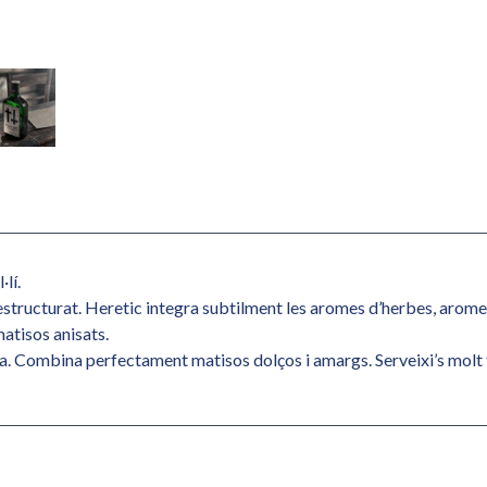
·lí.
structurat. Heretic integra subtilment les aromes d’herbes, aromes d
atisos anisats.
oca. Combina perfectament matisos dolços i amargs. Serveixi’s molt