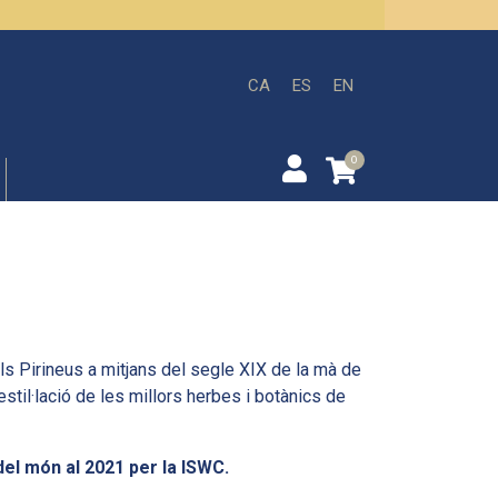
CA
ES
EN
0
als Pirineus a mitjans del segle XIX de la mà de
stil·lació de les millors herbes i botànics de
 del món al 2021 per la ISWC.