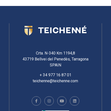
Crta. N-340 Km 1194,8
43719 Bellvei del Penedès, Tarragona
SPAIN
+ 34 977 16 87 01
teichenne@teichenne.com