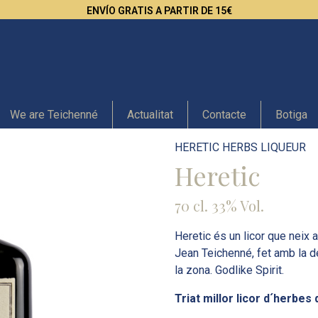
ENVÍO GRATIS A PARTIR DE 15€
We are Teichenné
Actualitat
Contacte
Botiga
HERETIC HERBS LIQUEUR
Heretic
70 cl. 33% Vol.
Heretic és un licor que neix 
Jean Teichenné, fet amb la de
la zona. Godlike Spirit.
Triat millor licor d´herbes