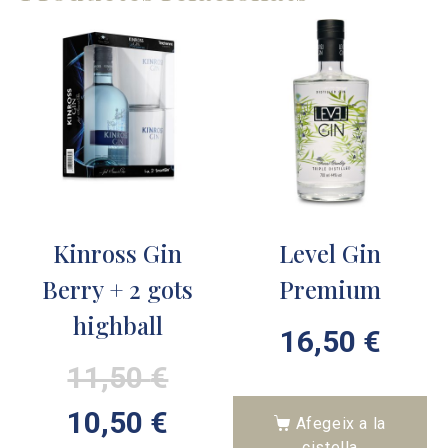
Kinross Gin
Level Gin
Berry + 2 gots
Premium
highball
16,50
€
11,50
€
10,50
€
Afegeix a la
cistella