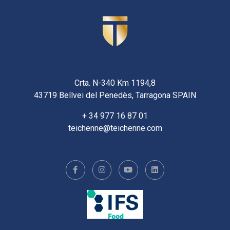
Crta. N-340 Km 1194,8
43719 Bellvei del Penedès, Tarragona SPAIN
+ 34 977 16 87 01
teichenne@teichenne.com