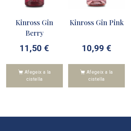
Kinross Gin
Kinross Gin Pink
Berry
11,50
€
10,99
€
Afegeix a la
Afegeix a la
cistella
cistella