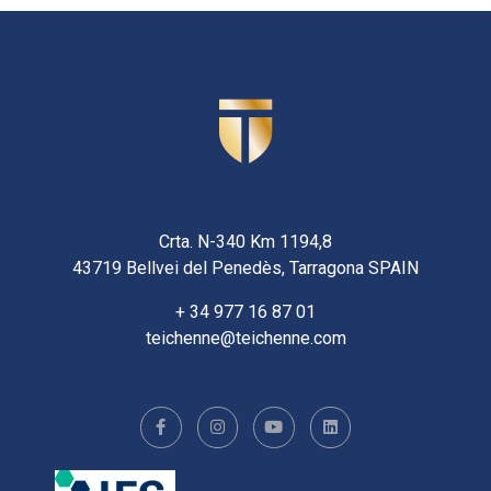
Crta. N-340 Km 1194,8
43719 Bellvei del Penedès, Tarragona SPAIN
+ 34 977 16 87 01
teichenne@teichenne.com