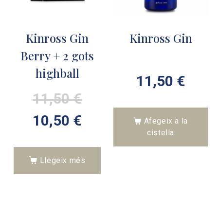
Kinross Gin
Kinross Gin
Berry + 2 gots
highball
11,50
€
11,50
€
10,50
€
Afegeix a la
cistella
Llegeix més