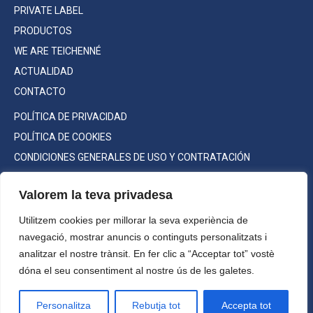
PRIVATE LABEL
PRODUCTOS
WE ARE TEICHENNÉ
ACTUALIDAD
CONTACTO
POLÍTICA DE PRIVACIDAD
POLÍTICA DE COOKIES
CONDICIONES GENERALES DE USO Y CONTRATACIÓN
Valorem la teva privadesa
Utilitzem cookies per millorar la seva experiència de
Consumo responsable
navegació, mostrar anuncis o continguts personalitzats i
©2022 Teichenné S.A. Todos los
analitzar el nostre trànsit. En fer clic a “Acceptar tot” vostè
derechos reservados.
dóna el seu consentiment al nostre ús de les galetes.
Máxima graduación a la venta:
Alc. 70% vol.
Personalitza
Rebutja tot
Accepta tot