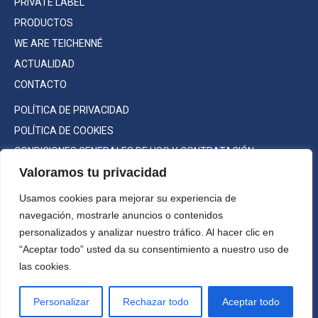
PRIVATE LABEL
PRODUCTOS
WE ARE TEICHENNÉ
ACTUALIDAD
CONTACTO
POLÍTICA DE PRIVACIDAD
POLÍTICA DE COOKIES
CONDICIONES GENERALES DE USO Y CONTRATACIÓN
Valoramos tu privacidad
Usamos cookies para mejorar su experiencia de
navegación, mostrarle anuncios o contenidos
Consumo responsable
personalizados y analizar nuestro tráfico. Al hacer clic en
©2022 Teichenné S.A. Todos los
“Aceptar todo” usted da su consentimiento a nuestro uso de
derechos reservados.
las cookies.
Máxima graduación a la venta:
Alc. 70% vol.
Personalizar
Rechazar todo
Aceptar todo