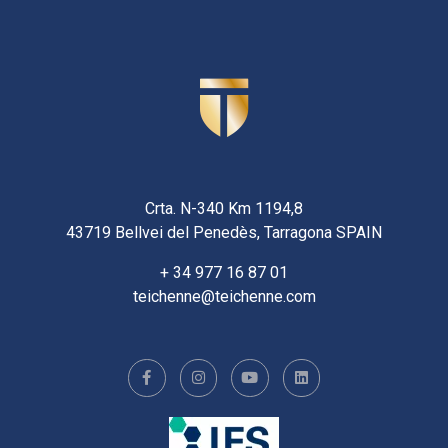
Crta. N-340 Km 1194,8
43719 Bellvei del Penedès, Tarragona SPAIN
+ 34 977 16 87 01
teichenne@teichenne.com