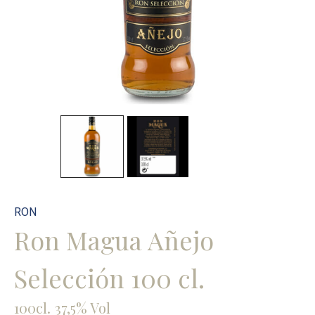
RON
Ron Magua Añejo
Selección 100 cl.
100cl. 37,5% Vol