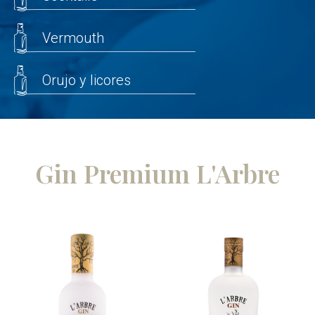
Vermouth
Orujo y licores
Gin Premium L'Arbre