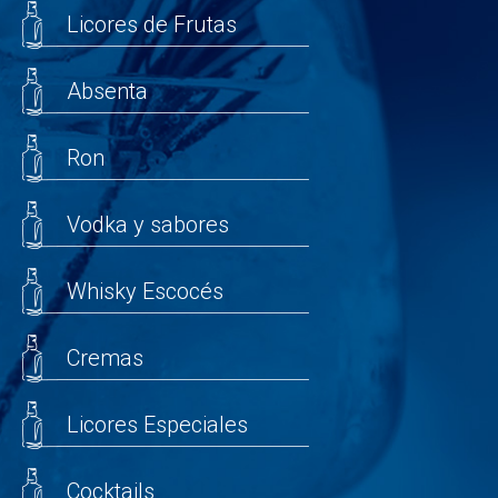
Licores de Frutas
Absenta
Ron
Vodka y sabores
Whisky Escocés
Cremas
Licores Especiales
Cocktails