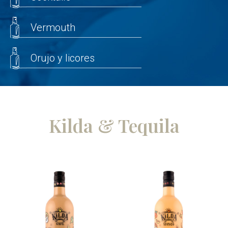
Vermouth
Orujo y licores
Kilda & Tequila