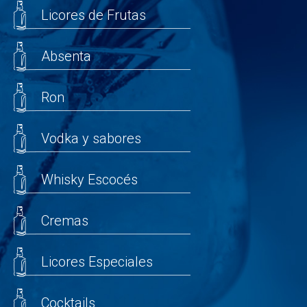
Licores de Frutas
Absenta
Ron
Vodka y sabores
Whisky Escocés
Cremas
Licores Especiales
Cocktails