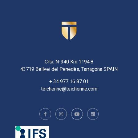
Crta. N-340 Km 1194,8
43719 Bellvei del Penedès, Tarragona SPAIN
+ 34 977 16 87 01
teichenne@teichenne.com