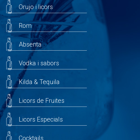
Orujo i licors
Rom
Absenta
Vodka i sabors
Kilda & Tequila
Licors de Fruites
Licors Especials
Cocktails