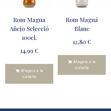
Rom Magua
Rom Maguá
Añejo Selecció
Blanc
100cl.
12,80
€
14,99
€
Afegeix a la
cistella
Afegeix a la
cistella