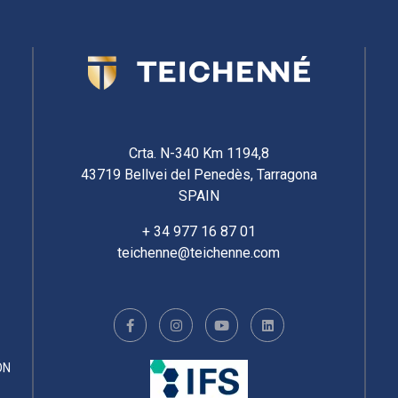
Crta. N-340 Km 1194,8
43719 Bellvei del Penedès, Tarragona
SPAIN
+ 34 977 16 87 01
teichenne@teichenne.com
ÓN